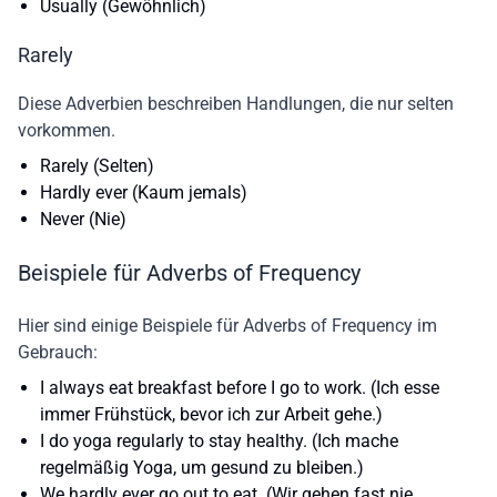
Usually (Gewöhnlich)
Rarely
Diese Adverbien beschreiben Handlungen, die nur selten
vorkommen.
Rarely (Selten)
Hardly ever (Kaum jemals)
Never (Nie)
Beispiele für Adverbs of Frequency
Hier sind einige Beispiele für Adverbs of Frequency im
Gebrauch:
I
always
eat breakfast before I go to work. (Ich esse
immer
Frühstück, bevor ich zur Arbeit gehe.)
I do yoga
regularly
to stay healthy. (Ich mache
regelmäßig
Yoga, um gesund zu bleiben.)
We
hardly ever
go out to eat. (Wir gehen
fast nie