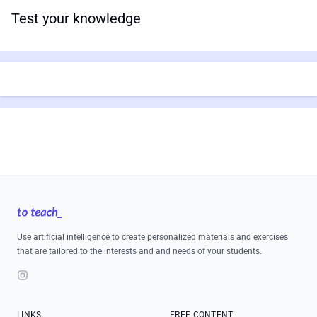
Test your knowledge
Footer
Use artificial intelligence to create personalized materials and exercises
that are tailored to the interests and and needs of your students.
Instagram
LINKS
FREE CONTENT