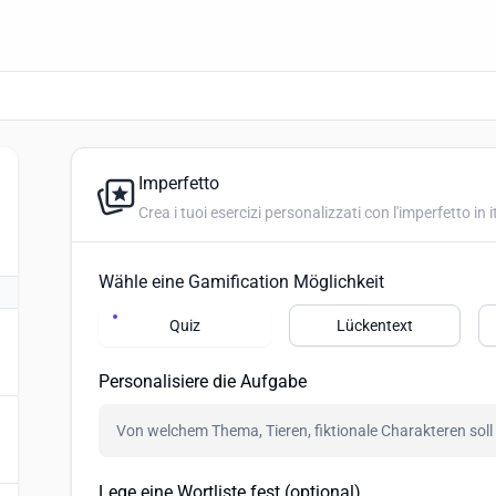
Imperfetto
Crea i tuoi esercizi personalizzati con l'imperfetto in i
Wähle eine Gamification Möglichkeit
Quiz
Lückentext
Personalisiere die Aufgabe
Lege eine Wortliste fest (optional)