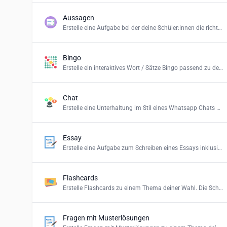
Aussagen
Erstelle eine Aufgabe bei der deine Schüler:innen die richtigen Aussagen identifizieren müssen und so eine Zusammenfassung erstellen.
Bingo
Erstelle ein interaktives Wort / Sätze Bingo passend zu deinen Unterrichtsinhalten.
Chat
Erstelle eine Unterhaltung im Stil eines Whatsapp Chats zwischen Personen oder in Gruppen zu den Themen deiner Wahl.
Essay
Erstelle eine Aufgabe zum Schreiben eines Essays inklusive Feedback zu einem Thema deiner Wahl.
Flashcards
Erstelle Flashcards zu einem Thema deiner Wahl. Die Schwierigkeitsstufen stehen für: Einfach = simple Erklärungen, Normal = Erklärungen für Schüler:innen und Schwer = Definition des Begriffs.
Fragen mit Musterlösungen