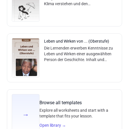
Klima verstehen und den
Zusammenhang zwischen Einflussfaktor
und Klima erklären. Inhalt und Methodik:
Anhand von textbasiert
Leben und Wirken von ... (Oberstufe)
Die Lernenden erwerben Kenntnisse zu
Leben und Wirken einer ausgewählten
Person der Geschichte. Inhalt und
Methodik: Die Lernenden lesen einen
Basistext und können aufgrund dieses
Verstän
Browse all templates
Explore all worksheets and start with a
→
template that fits your lesson.
Open library
→