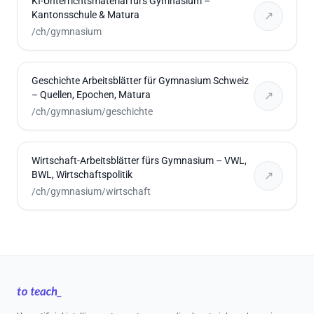
KI-Unterrichtsmaterial fürs Gymnasium –
Kantonsschule & Matura
↗
/ch/gymnasium
Geschichte Arbeitsblätter für Gymnasium Schweiz
– Quellen, Epochen, Matura
↗
/ch/gymnasium/geschichte
Wirtschaft-Arbeitsblätter fürs Gymnasium – VWL,
BWL, Wirtschaftspolitik
↗
/ch/gymnasium/wirtschaft
Footer