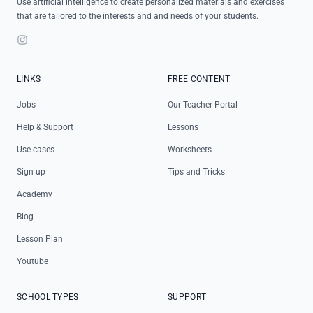
Use artificial intelligence to create personalized materials and exercises
that are tailored to the interests and and needs of your students.
Instagram
LINKS
FREE CONTENT
Jobs
Our Teacher Portal
Help & Support
Lessons
Use cases
Worksheets
Sign up
Tips and Tricks
Academy
Blog
Lesson Plan
Youtube
SCHOOL TYPES
SUPPORT