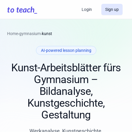
Login
Sign up
Home
›
gymnasium
›
kunst
AI-powered lesson planning
Kunst-Arbeitsblätter fürs
Gymnasium –
Bildanalyse,
Kunstgeschichte,
Gestaltung
Werkanalyse, Kunstgeschichte,