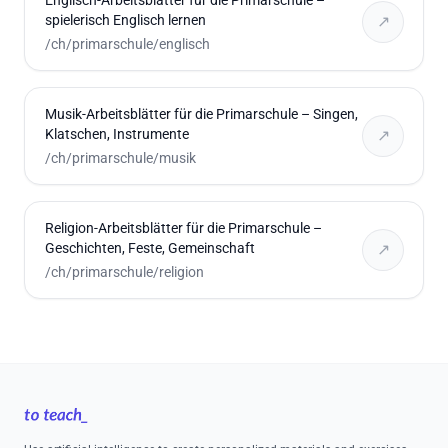
Englisch-Arbeitsblätter für die Primarschule –
spielerisch Englisch lernen
↗
/ch/primarschule/englisch
Musik-Arbeitsblätter für die Primarschule – Singen,
Klatschen, Instrumente
↗
/ch/primarschule/musik
Religion-Arbeitsblätter für die Primarschule –
Geschichten, Feste, Gemeinschaft
↗
/ch/primarschule/religion
Footer