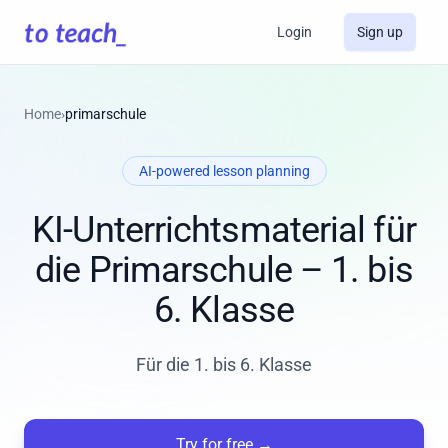
Login
Sign up
Home
›
primarschule
AI-powered lesson planning
KI-Unterrichtsmaterial für
die Primarschule – 1. bis
6. Klasse
Für die 1. bis 6. Klasse
Try for free
→