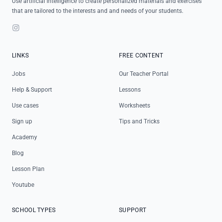
Use artificial intelligence to create personalized materials and exercises
that are tailored to the interests and and needs of your students.
Instagram
LINKS
FREE CONTENT
Jobs
Our Teacher Portal
Help & Support
Lessons
Use cases
Worksheets
Sign up
Tips and Tricks
Academy
Blog
Lesson Plan
Youtube
SCHOOL TYPES
SUPPORT