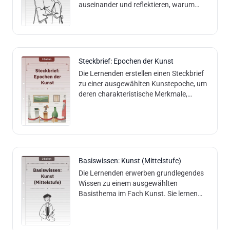
auseinander und reflektieren, warum
viele Künstlerinnen lange Zeit übersehen
oder vergessen wurden. Die Lernenden
Steckbrief: Epochen der Kunst
Die Lernenden erstellen einen Steckbrief
zu einer ausgewählten Kunstepoche, um
deren charakteristische Merkmale,
Künstler, Werke und gesellschaftlichen
Einflüsse kennenzulernen. Sie entwi
Basiswissen: Kunst (Mittelstufe)
Die Lernenden erwerben grundlegendes
Wissen zu einem ausgewählten
Basisthema im Fach Kunst. Sie lernen
charakteristische Merkmale, Techniken
und historische Zusammenhänge
kennen und entwi