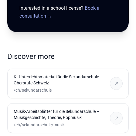
Interested in a school license?
Book a
consultation
→
Discover more
KI-Unterrichtsmaterial für die Sekundarschule –
Oberstufe Schweiz
↗
/ch/sekundarschule
Musik-Arbeitsblätter für die Sekundarschule –
Musikgeschichte, Theorie, Popmusik
↗
/ch/sekundarschule/musik