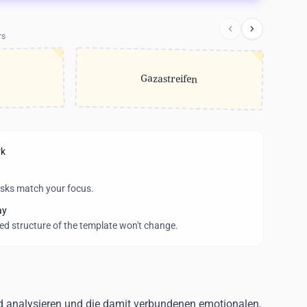
rs
Gazastreifen
rk
asks match your focus.
ay
wed structure of the template won't change.
end analysieren und die damit verbundenen emotionalen,