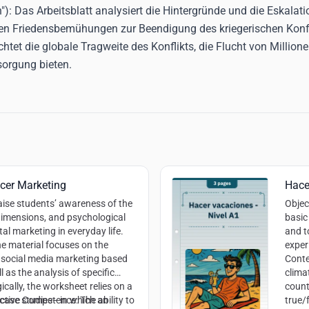
"):
Das Arbeitsblatt analysiert die Hintergründe und die Eskalatio
nden Friedensbemühungen zur Beendigung des kriegerischen Konfl
htet die globale Tragweite des Konflikts, die Flucht von Millio
sorgung bieten.
ncer Marketing
Hace
aise students’ awareness of the
Objec
imensions, and psychological
basic
tal marketing in everyday life.
and t
e material focuses on the
exper
 social media marketing based
Cont
l as the analysis of specific
clima
ically, the worksheet relies on a
count
 case studies—in which an
uctive Competence:
The ability to
true/