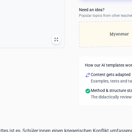
Need an idea?
Popular topics from other teache
Myanmar
How our AI templates wo
Content gets adapted
Examples, texts and t
Method & structure st
The didactically revie
ttes ist es, Schüler:innen einen kriegerischen Konflikt umfass