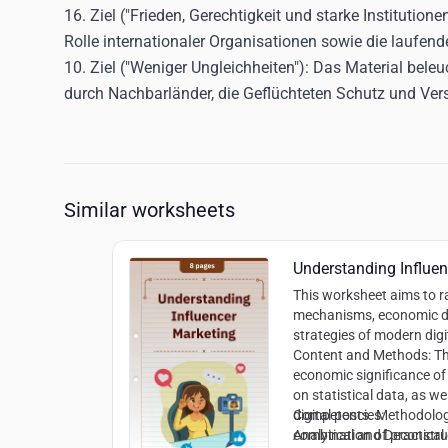
16. Ziel ("Frieden, Gerechtigkeit und starke Institutionen
Rolle internationaler Organisationen sowie die laufe
10. Ziel ("Weniger Ungleichheiten"):
Das Material beleuc
durch Nachbarländer, die Geflüchteten Schutz und Ver
Similar worksheets
Understanding Influe
This worksheet aims to r
mechanisms, economic d
strategies of modern digi
Content and Methods:
Th
economic significance of
on statistical data, as wel
digital posts. Methodolog
Competencies:
combination of practical
Analytical and Deconstr