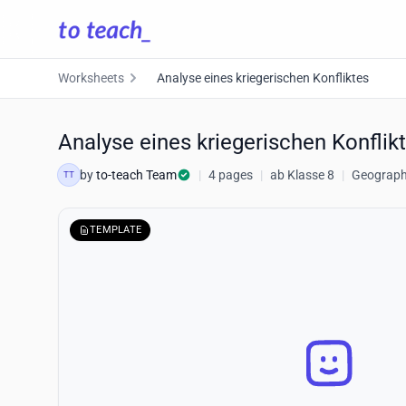
Worksheets
Analyse eines kriegerischen Konfliktes
Analyse eines kriegerischen Konflik
by
to-teach Team
|
4 pages
|
ab Klasse 8
|
Geography
TT
TEMPLATE