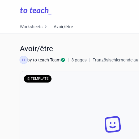
Worksheets
Avoir/être
Avoir/être
by
to-teach Team
|
3 pages
|
Französischlernende au
TT
TEMPLATE