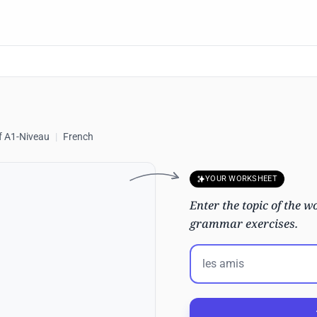
f A1-Niveau
|
French
YOUR WORKSHEET
Enter the topic of the wo
grammar exercises.