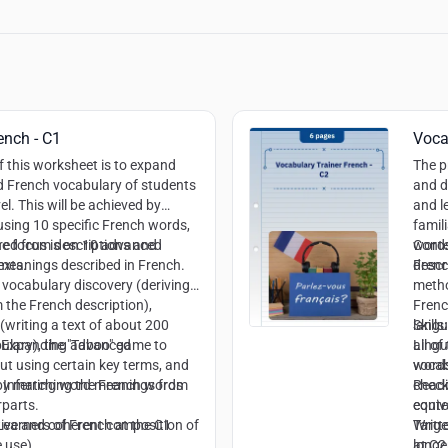
ench - C1
Voca
f this worksheet is to expand
The p
 French vocabulary of students
and d
el. This will be achieved by
and l
using 10 specific French words,
famil
rred from descriptions and
e focus is on 10 advanced
words
Conte
exts.
 meanings described in French.
descr
Frenc
 vocabulary discovery (deriving
metho
 the French description),
Frenc
(writing a text of about 200
langu
Skills:
ulary), the "Taboo" game to
h): Expanding advanced
all o
Lingu
ut using certain key terms, and
words
vocab
 by matching the French words
Inferring word meanings from
check
Read
rparts.
equiv
conte
tive and coherent composition of
earners of French at the C1
Writt
Targe
 use)
longe
at C2