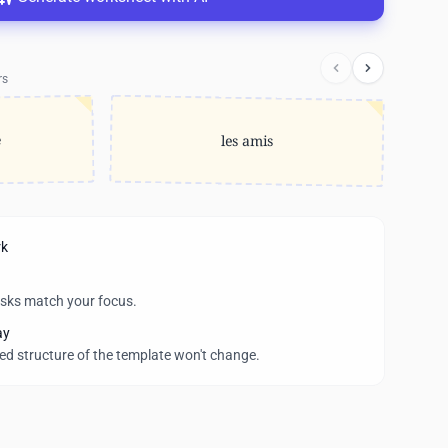
rs
e
les amis
rk
asks match your focus.
ay
wed structure of the template won't change.