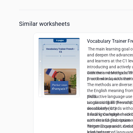
Similar worksheets
Vocabulary Trainer Fr
The main learning goal o
and deepen the advanced
and learners at the C1 lev
introducing and actively 
with their meanings infe
Content and Methods:
Th
practiced in various cont
French words, with their
The methods are diverse:
the English meaning from
productive language use 
Skills:
words using all the vocab
Linguistic Skills (Frenc
describe the words witho
vocabulary (C1)
a final knowledge check
Reading Comprehension: 
with their English counte
context and description
Written Expression: Crea
Target Group and Level:
L
a longer text
level (advanced language