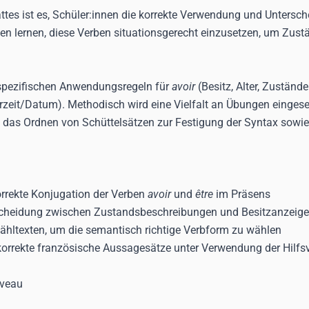
ttes ist es, Schüler:innen die korrekte Verwendung und Untersc
len lernen, diese Verben situationsgerecht einzusetzen, um Zustän
 spezifischen Anwendungsregeln für
avoir
(Besitz, Alter, Zustän
Uhrzeit/Datum). Methodisch wird eine Vielfalt an Übungen eingese
, das Ordnen von Schüttelsätzen zur Festigung der Syntax sowi
orrekte Konjugation der Verben
avoir
und
être
im Präsens
scheidung zwischen Zustandsbeschreibungen und Besitzanzeige
ähltexten, um die semantisch richtige Verbform zu wählen
korrekte französische Aussagesätze unter Verwendung der Hilfsv
iveau