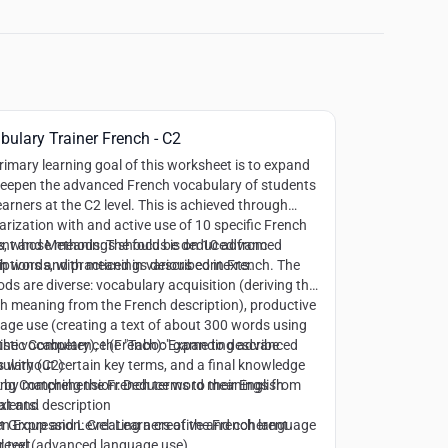
bulary Trainer French - C2
rimary learning goal of this worksheet is to expand
eepen the advanced French vocabulary of students
earners at the C2 level. This is achieved through
iarization with and active use of 10 specific French
, whose meanings should be deduced from
nt and Methods:
The focus is on 10 advanced
iptions and practiced in various contexts.
h words, with meanings described in French. The
ds are diverse: vocabulary acquisition (deriving the
h meaning from the French description), productive
age use (creating a text of about 300 words using
f the vocabulary), the "Taboo" game to describe
istic Competence (French):
Expanding advanced
 without certain key terms, and a final knowledge
ulary (C2)
 by matching the French terms to their English
ing Comprehension:
Deduce word meanings from
alents.
xt and description
en Expression:
t Group and Level:
Creating a creative and coherent
Learners of the French language
r text
 level (advanced language use)