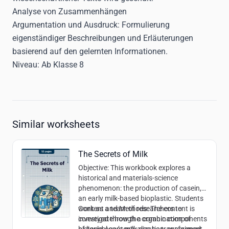
Analyse von Zusammenhängen
Argumentation und Ausdruck: Formulierung
eigenständiger Beschreibungen und Erläuterungen
basierend auf den gelernten Informationen.
Niveau:
Ab Klasse 8
Similar worksheets
The Secrets of Milk
Objective
: This workbook explores a
historical and materials-science
phenomenon: the production of casein,
an early milk-based bioplastic. Students
work as a team of researchers to
Content and Methods
: The content is
investigate how the organic components
conveyed through a combination of