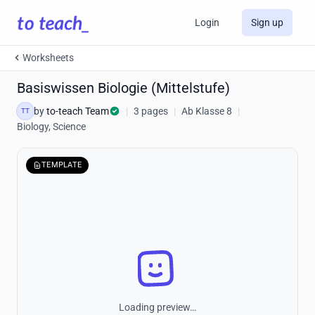
Login
Sign up
Worksheets
Basiswissen Biologie (Mittelstufe)
by
to-teach Team
|
3 pages
|
Ab Klasse 8
|
TT
Biology, Science
TEMPLATE
Loading preview…