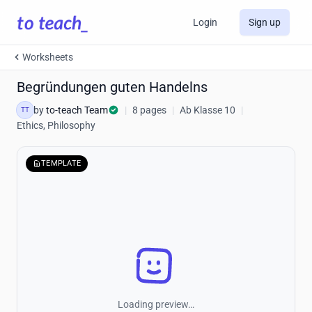
Login
Sign up
Worksheets
Begründungen guten Handelns
by
to-teach Team
|
8 pages
|
Ab Klasse 10
|
TT
Ethics, Philosophy
TEMPLATE
Loading preview…