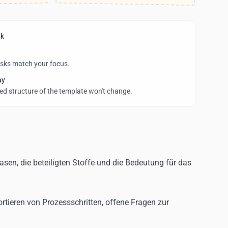
rk
asks match your focus.
ay
wed structure of the template won't change.
asen, die beteiligten Stoffe und die Bedeutung für das
rtieren von Prozessschritten, offene Fragen zur