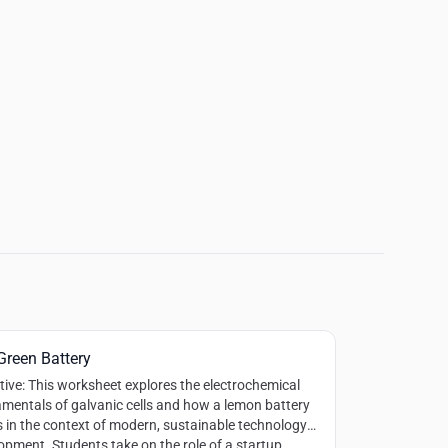
Green Battery
tive
: This worksheet explores the electrochemical
mentals of galvanic cells and how a lemon battery
 in the context of modern, sustainable technology
opment. Students take on the role of a startup