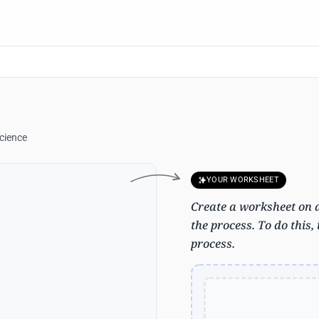
Science
YOUR WORKSHEET
Create a worksheet on a
the process. To do this,
process.