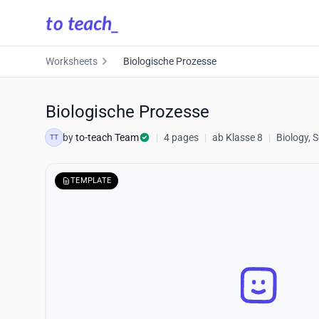
Worksheets
Biologische Prozesse
Biologische Prozesse
by
to-teach Team
|
4 pages
|
ab Klasse 8
|
Biology, 
TT
TEMPLATE