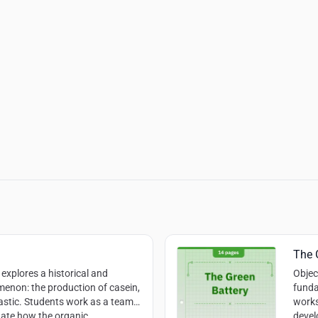
The 
explores a historical and
Objec
enon: the production of casein,
funda
lastic. Students work as a team
works
gate how the organic
devel