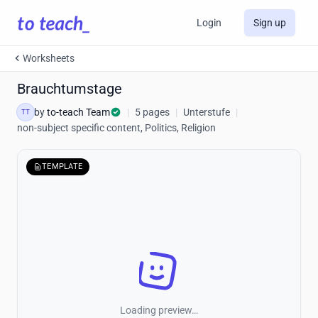
Login
Sign up
Worksheets
Brauchtumstage
by
to-teach Team
|
5 pages
|
Unterstufe
|
TT
non-subject specific content, Politics, Religion
TEMPLATE
Loading preview…