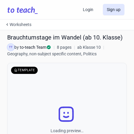
Login
Sign up
Worksheets
Brauchtumstage im Wandel (ab 10. Klasse)
by
to-teach Team
|
8 pages
|
ab Klasse 10
|
TT
Geography, non-subject specific content, Politics
TEMPLATE
Loading preview…