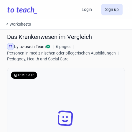
Login
Sign up
Worksheets
Das Krankenwesen im Vergleich
by
to-teach Team
|
6 pages
|
TT
Personen in medizinischen oder pflegerischen Ausbildungen
|
Pedagogy, Health and Social Care
TEMPLATE