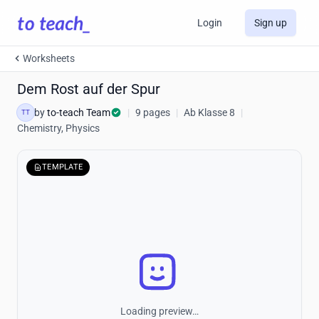
Login
Sign up
Worksheets
Dem Rost auf der Spur
by
to-teach Team
|
9 pages
|
Ab Klasse 8
|
TT
Chemistry, Physics
TEMPLATE
Loading preview…