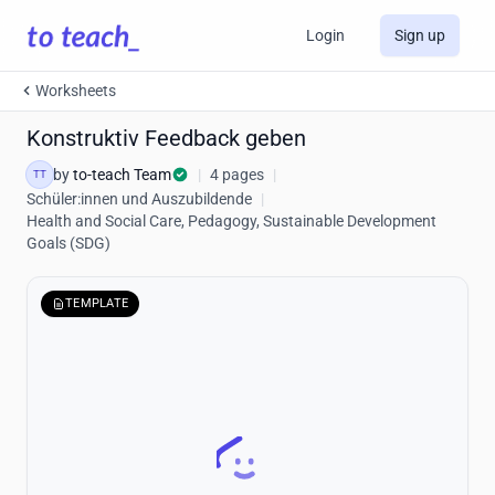
Login
Sign up
Worksheets
Konstruktiv Feedback geben
by
to-teach Team
|
4 pages
|
TT
Schüler:innen und Auszubildende
|
Health and Social Care, Pedagogy, Sustainable Development
Goals (SDG)
TEMPLATE