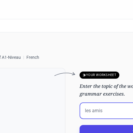
f A1-Niveau
|
French
YOUR WORKSHEET
Enter the topic of the wo
grammar exercises.