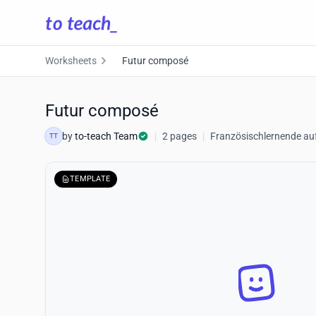
Worksheets
Futur composé
Futur composé
by
to-teach Team
|
2 pages
|
Französischlernende au
TT
TEMPLATE