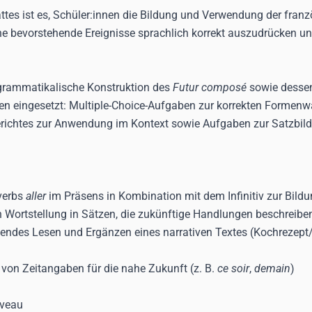
ttes ist es, Schüler:innen die Bildung und Verwendung der fran
ahe bevorstehende Ereignisse sprachlich korrekt auszudrücken u
 grammatikalische Konstruktion des
Futur composé
sowie dessen 
n eingesetzt: Multiple-Choice-Aufgaben zur korrekten Formenwahl
ichtes zur Anwendung im Kontext sowie Aufgaben zur Satzbild
sverbs
aller
im Präsens in Kombination mit dem Infinitiv zur Bild
n Wortstellung in Sätzen, die zukünftige Handlungen beschreibe
endes Lesen und Ergänzen eines narrativen Textes (Kochrezept
on Zeitangaben für die nahe Zukunft (z. B.
ce soir
,
demain
)
iveau