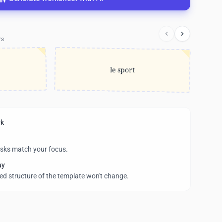
rs
le sport
rk
asks match your focus.
ay
wed structure of the template won't change.