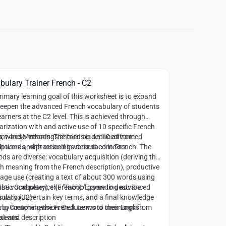
bulary Trainer French - C2
rimary learning goal of this worksheet is to expand
eepen the advanced French vocabulary of students
earners at the C2 level. This is achieved through
iarization with and active use of 10 specific French
, whose meanings should be deduced from
nt and Methods:
The focus is on 10 advanced
iptions and practiced in various contexts.
h words, with meanings described in French. The
ds are diverse: vocabulary acquisition (deriving the
h meaning from the French description), productive
age use (creating a text of about 300 words using
f the vocabulary), the "Taboo" game to describe
istic Competence (French):
Expanding advanced
 without certain key terms, and a final knowledge
ulary (C2)
 by matching the French terms to their English
ing Comprehension:
Deduce word meanings from
alents.
xt and description