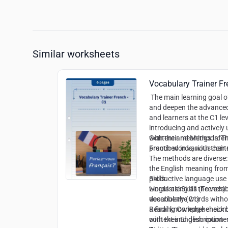
Similar worksheets
Vocabulary Trainer Fr
The main learning goal o
and deepen the advanced
and learners at the C1 lev
introducing and actively 
with their meanings infe
Content and Methods:
Th
practiced in various cont
French words, with their
The methods are diverse:
the English meaning from
productive language use 
Skills:
words using all the vocab
Linguistic Skills (Frenc
describe the words witho
vocabulary (C1)
a final knowledge check
Reading Comprehension: 
with their English counte
context and description