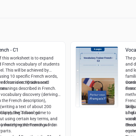
ench - C1
Voca
f this worksheet is to expand
The p
 French vocabulary of students
and d
el. This will be achieved by
and l
using 10 specific French words,
famil
rred from descriptions and
e focus is on 10 advanced
words
Conte
exts.
 meanings described in French.
descr
Frenc
 vocabulary discovery (deriving
metho
 the French description),
Frenc
(writing a text of about 200
langu
Skills:
ulary), the "Taboo" game to
h): Expanding advanced
all o
Lingu
ut using certain key terms, and
words
vocab
 by matching the French words
Inferring word meanings from
check
Read
rparts.
equiv
conte