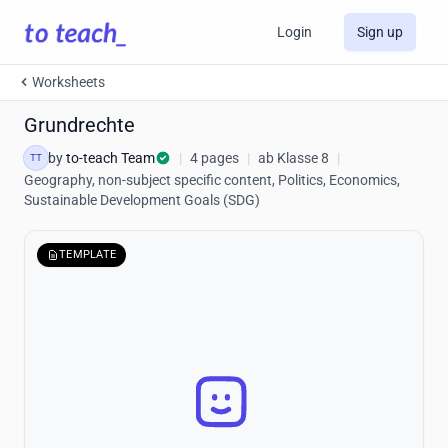
Login
Sign up
Worksheets
Grundrechte
by
to-teach Team
|
4 pages
|
ab Klasse 8
|
TT
Geography, non-subject specific content, Politics, Economics,
Sustainable Development Goals (SDG)
TEMPLATE