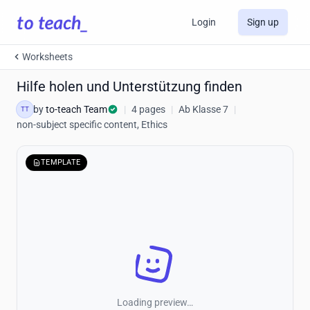
Login
Sign up
Worksheets
Hilfe holen und Unterstützung finden
by
to-teach Team
|
4 pages
|
Ab Klasse 7
|
TT
non-subject specific content, Ethics
TEMPLATE
Loading preview…