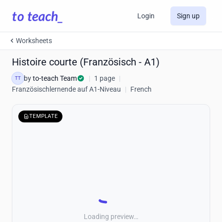
Login
Sign up
Worksheets
Histoire courte (Französisch - A1)
by
to-teach Team
|
1 page
|
TT
Französischlernende auf A1-Niveau
|
French
TEMPLATE
Loading preview…