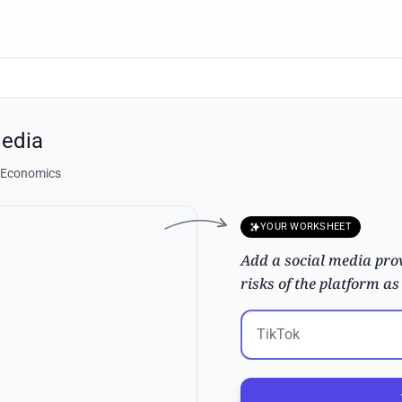
Media
, Economics
YOUR WORKSHEET
Add a social media prov
risks of the platform as