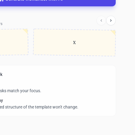
rs
X
rk
asks match your focus.
ay
wed structure of the template won't change.