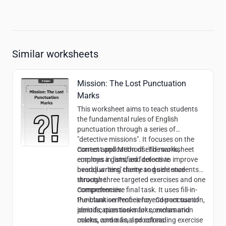
Similar worksheets
Mission: The Lost Punctuation
Marks
This worksheet aims to teach students
the fundamental rules of English
punctuation through a series of
"detective missions". It focuses on the
correct application of end marks,
Content and Methods:
The worksheet
commas in lists, and colons to improve
employs a gamified "detective
overall writing clarity and sentence
headquarters" theme to guide students
structure.
through three targeted exercises and one
comprehensive final task. It uses fill-in-
Competencies:
the-blank sentences for end punctuation,
Punctuation Proficiency:
Correct use of
identification tasks for commas and
periods, question marks, exclamation
colons, and a final proofreading exercise
marks, commas, and colons