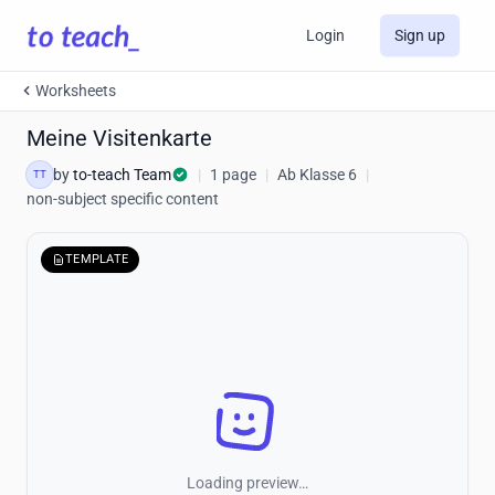
Login
Sign up
Worksheets
Meine Visitenkarte
by
to-teach Team
|
1 page
|
Ab Klasse 6
|
TT
non-subject specific content
TEMPLATE
Loading preview…