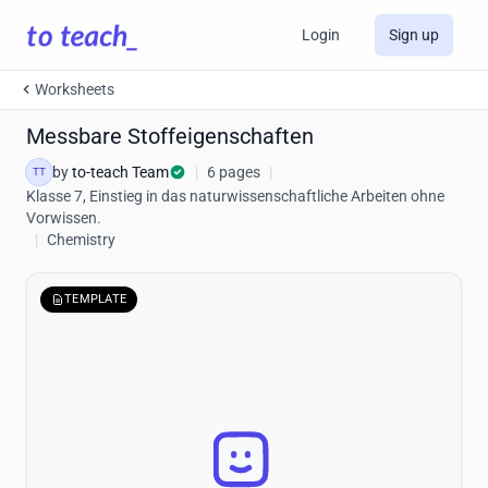
Login
Sign up
Worksheets
Messbare Stoffeigenschaften
by
to-teach Team
|
6 pages
|
TT
Klasse 7, Einstieg in das naturwissenschaftliche Arbeiten ohne
Vorwissen.
|
Chemistry
TEMPLATE