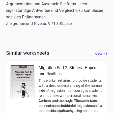
Argumentation und Ausdruck:
Sie formulieren
eigenständige Antworten und Vergleiche zu komplexen
sozialen Phänomenen.
Zielgruppe und Niveau:
9./10. Klasse
Similar worksheets
View all
Migration Part 2: Stories - Hopes
and Realities
This worksheet aims to provide students
with a deep understanding of the human
side of migration. It encourages students
to empathize with personal narratives
while understanding the broader socio-
Content and methods:
The worksheet
political context and the importance of
combines a definition of migration with a
international solidarity.
multimedia approach, using an audio