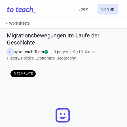
Login
Sign up
Worksheets
Migrationsbewegungen im Laufe der
Geschichte
by
to-teach Team
|
3 pages
|
9./10. Klasse
|
TT
History, Politics, Economics, Geography
TEMPLATE