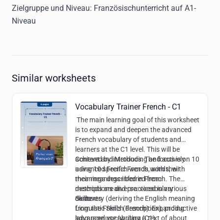
Zielgruppe und Niveau:
Französischunterricht auf A1-
Niveau
Similar worksheets
Vocabulary Trainer French - C1
The main learning goal of this worksheet
is to expand and deepen the advanced
French vocabulary of students and
learners at the C1 level. This will be
achieved by introducing and actively
Content and Methods:
The focus is on 10
using 10 specific French words, with
advanced French words, with their
their meanings inferred from
meanings described in French. The
descriptions and practiced in various
methods are diverse: vocabulary
contexts.
discovery (deriving the English meaning
Skills:
from the French description), productive
Linguistic Skills (French): Expanding
language use (writing a text of about
advanced vocabulary (C1)