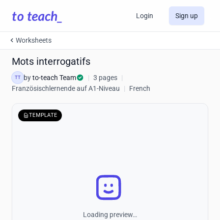
Login
Sign up
Worksheets
Mots interrogatifs
by
to-teach Team
|
3 pages
|
TT
Französischlernende auf A1-Niveau
|
French
TEMPLATE
Loading preview…