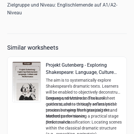
Zielgruppe und Niveau:
Englischlernende auf A1/A2-
Niveau
Similar worksheets
Projekt Gutenberg - Exploring
Shakespeare: Language, Culture
and Performance
The aim is to systematically explore
Shakespeare’s dramatic texts. Learners
will be enabled to objectively deconstruct
language, structure and cultural
Content and Methods:
The worksheet
contexts, and to critically reflect on the
guides students through an analytical
tension between the historical text and
process ranging from grasping the
modern performance.
content to envisioning a practical stage
Methods:
performance.
Structural classification: Locating scenes
within the classical dramatic structure