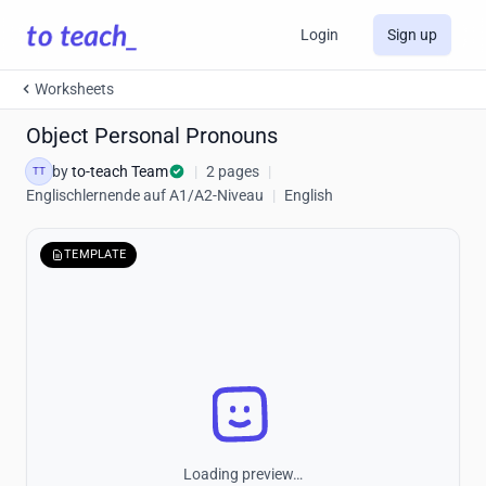
Login
Sign up
Worksheets
Object Personal Pronouns
by
to-teach Team
|
2 pages
|
TT
Englischlernende auf A1/A2-Niveau
|
English
TEMPLATE
Loading preview…