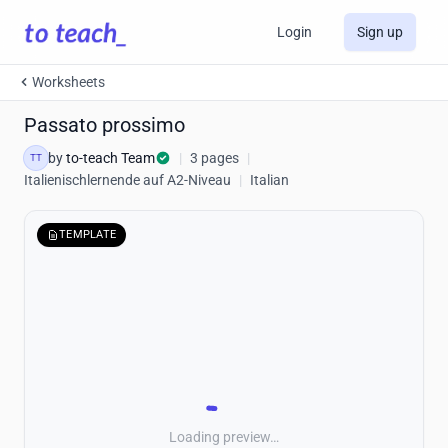
Login
Sign up
Worksheets
Passato prossimo
by
to-teach Team
|
3 pages
|
TT
Italienischlernende auf A2-Niveau
|
Italian
TEMPLATE
Loading preview…