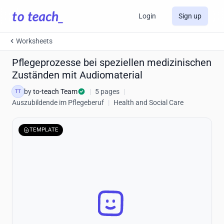
Login
Sign up
Worksheets
Pflegeprozesse bei speziellen medizinischen
Zuständen mit Audiomaterial
by
to-teach Team
|
5 pages
|
TT
Auszubildende im Pflegeberuf
|
Health and Social Care
TEMPLATE