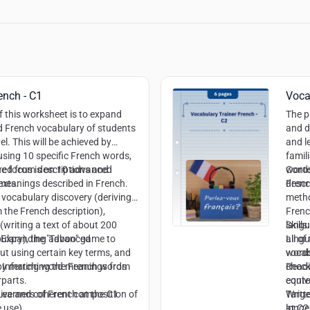
ench - C1
Voca
f this worksheet is to expand
The p
 French vocabulary of students
and d
el. This will be achieved by
and l
using 10 specific French words,
famil
rred from descriptions and
e focus is on 10 advanced
words
Conte
exts.
 meanings described in French.
descr
Frenc
 vocabulary discovery (deriving
metho
 the French description),
Frenc
(writing a text of about 200
langu
Skills:
ulary), the "Taboo" game to
h): Expanding advanced
all o
Lingu
ut using certain key terms, and
words
vocab
 by matching the French words
Inferring word meanings from
check
Read
rparts.
equiv
conte
tive and coherent composition of
earners of French at the C1
Writt
Targe
 use)
longe
at C2