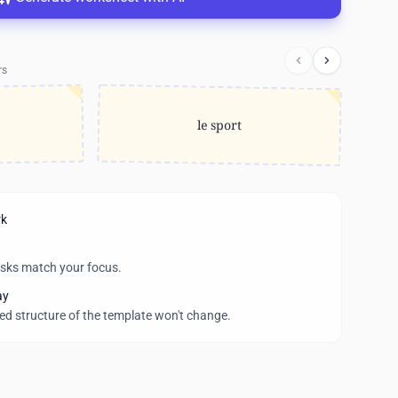
rs
le sport
rk
asks match your focus.
ay
wed structure of the template won't change.