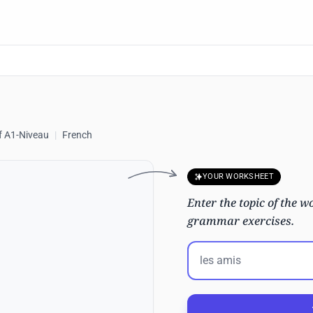
f A1-Niveau
|
French
YOUR WORKSHEET
Enter the topic of the wo
grammar exercises.