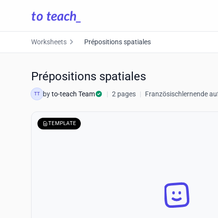
Worksheets
Prépositions spatiales
Prépositions spatiales
by
to-teach Team
|
2 pages
|
Französischlernende au
TT
TEMPLATE