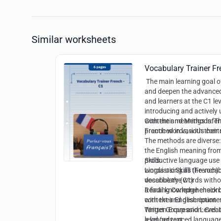
Similar worksheets
Vocabulary Trainer Fr
The main learning goal o
and deepen the advanced
and learners at the C1 lev
introducing and actively 
with their meanings infe
Content and Methods:
Th
practiced in various cont
French words, with their
The methods are diverse:
the English meaning from
productive language use 
Skills:
words using all the vocab
Linguistic Skills (Frenc
describe the words witho
vocabulary (C1)
a final knowledge check
Reading Comprehension: 
with their English counte
context and description
Written Expression: Crea
Target Group and Level:
L
a longer text
level (advanced language