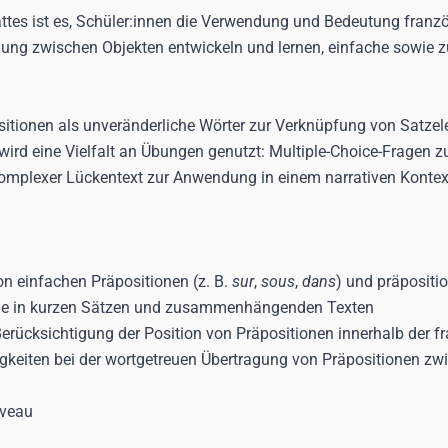
ttes ist es, Schüler:innen die Verwendung und Bedeutung franzö
iehung zwischen Objekten entwickeln und lernen, einfache sowie
ositionen als unveränderliche Wörter zur Verknüpfung von Satz
d eine Vielfalt an Übungen genutzt: Multiple-Choice-Fragen z
komplexer Lückentext zur Anwendung in einem narrativen Kontext
 einfachen Präpositionen (z. B.
sur
,
sous
,
dans
) und präpositi
e in kurzen Sätzen und zusammenhängenden Texten
erücksichtigung der Position von Präpositionen innerhalb der f
gkeiten bei der wortgetreuen Übertragung von Präpositionen z
iveau