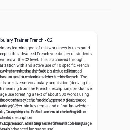
bulary Trainer French - C2
rimary learning goal of this worksheet is to expand
eepen the advanced French vocabulary of students
earners at the C2 level. This is achieved through
iarization with and active use of 10 specific French
, whose meanings should be deduced from
nt and Methods:
The focus is on 10 advanced
iptions and practiced in various contexts.
h words, with meanings described in French. The
ds are diverse: vocabulary acquisition (deriving the
h meaning from the French description), productive
age use (creating a text of about 300 words using
f the vocabulary), the "Taboo" game to describe
istic Competence (French):
Expanding advanced
 without certain key terms, and a final knowledge
ulary (C2)
 by matching the French terms to their English
ing Comprehension:
Deduce word meanings from
alents.
xt and description
en Expression:
t Group and Level:
Creating a creative and coherent
Learners of the French language
r text
 level (advanced language use)