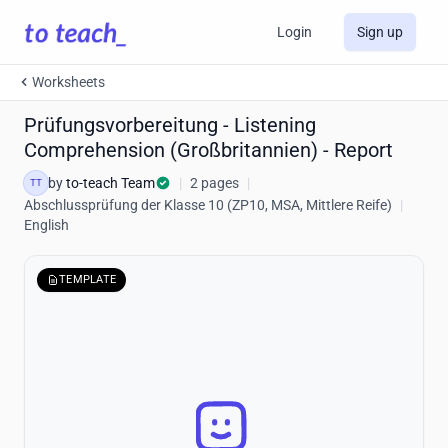
Login
Sign up
Worksheets
Prüfungsvorbereitung - Listening
Comprehension (Großbritannien) - Report
by
to-teach Team
|
2 pages
|
TT
Abschlussprüfung der Klasse 10 (ZP10, MSA, Mittlere Reife)
|
English
TEMPLATE