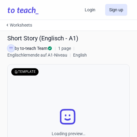
Login
Sign up
Worksheets
Short Story (Englisch - A1)
by
to-teach Team
|
1 page
|
TT
Englischlernende auf A1-Niveau
|
English
TEMPLATE
Loading preview…