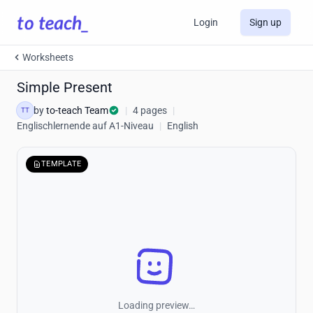
Login
Sign up
Worksheets
Simple Present
by
to-teach Team
|
4 pages
|
TT
Englischlernende auf A1-Niveau
|
English
TEMPLATE
Loading preview…