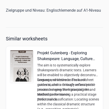
Zielgruppe und Niveau:
Englischlernende auf A1-Niveau
Similar worksheets
Projekt Gutenberg - Exploring
Shakespeare: Language, Culture
and Performance
The aim is to systematically explore
Shakespeare’s dramatic texts. Learners
will be enabled to objectively deconstruct
language, structure and cultural
Content and Methods:
The worksheet
contexts, and to critically reflect on the
guides students through an analytical
tension between the historical text and
process ranging from grasping the
modern performance.
content to envisioning a practical stage
Methods:
performance.
Structural classification: Locating scenes
within the classical dramatic structure