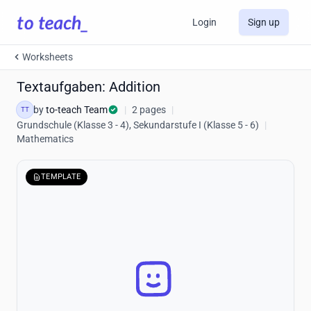
Login
Sign up
Worksheets
Textaufgaben: Addition
by
to-teach Team
|
2 pages
|
TT
Grundschule (Klasse 3 - 4), Sekundarstufe I (Klasse 5 - 6)
|
Mathematics
TEMPLATE