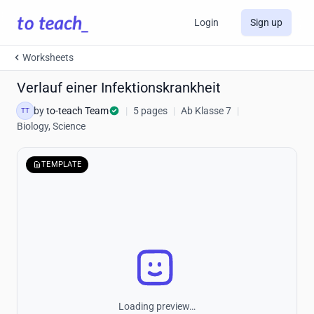
Login
Sign up
Worksheets
Verlauf einer Infektionskrankheit
by
to-teach Team
|
5 pages
|
Ab Klasse 7
|
TT
Biology, Science
TEMPLATE
Loading preview…