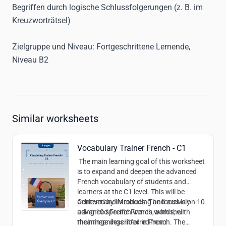
Begriffen durch logische Schlussfolgerungen (z. B. im
Kreuzworträtsel)
Zielgruppe und Niveau:
Fortgeschrittene Lernende,
Niveau B2
Similar worksheets
Vocabulary Trainer French - C1
The main learning goal of this worksheet
is to expand and deepen the advanced
French vocabulary of students and
learners at the C1 level. This will be
achieved by introducing and actively
Content and Methods:
The focus is on 10
using 10 specific French words, with
advanced French words, with their
their meanings inferred from
meanings described in French. The