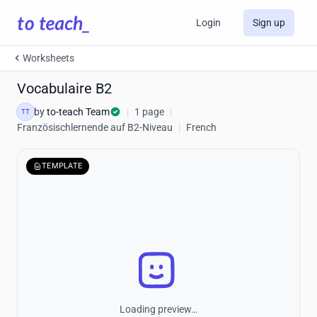
Login
Sign up
Worksheets
Vocabulaire B2
by
to-teach Team
|
1 page
|
TT
Französischlernende auf B2-Niveau
|
French
TEMPLATE
Loading preview…