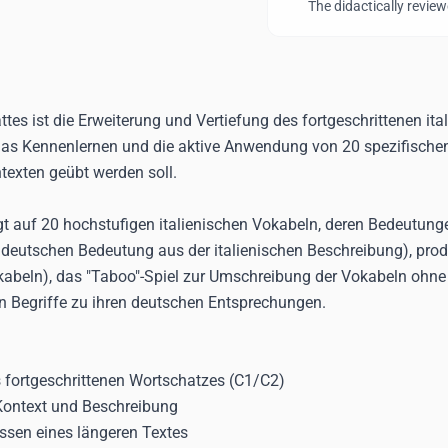
(subtil) - stravagante (
The didactically revie
subdolo (hinterhältig)
(waghalsig) - te
(Beharrlichkeit) - tr
(Übertretung) - vel
(unrealistisc
ttes ist die Erweiterung und Vertiefung des fortgeschrittenen i
das Kennenlernen und die aktive Anwendung von 20 spezifischen
exten geübt werden soll.
egt auf 20 hochstufigen italienischen Vokabeln, deren Bedeutung
er deutschen Bedeutung aus der italienischen Beschreibung), pr
kabeln), das "Taboo"-Spiel zur Umschreibung der Vokabeln ohn
n Begriffe zu ihren deutschen Entsprechungen.
 fortgeschrittenen Wortschatzes (C1/C2)
Kontext und Beschreibung
ssen eines längeren Textes