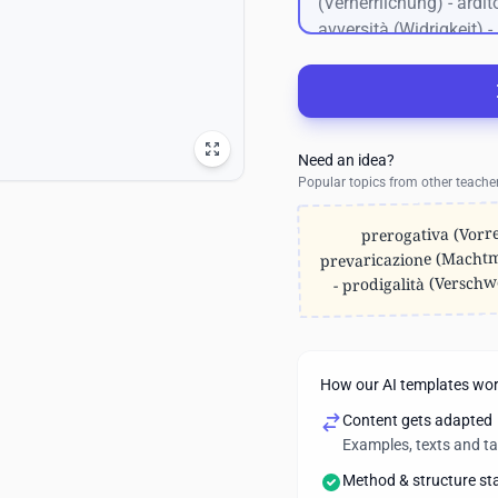
Need an idea?
Popular topics from other teache
prerogativa (Vorre
prevaricazione (Macht
- prodigalità (Versch
propensione (Neigung) -
(Gedeihen) - raps
(unzusammenhängend) -
(Zurückhaltung) - saga
How our AI templates wo
scaltro (gewieft) - 
Content gets adapted
(verführerisch) - solert
Examples, texts and t
soppiantare (verdr
sornione (verschmitzt)
Method & structure st