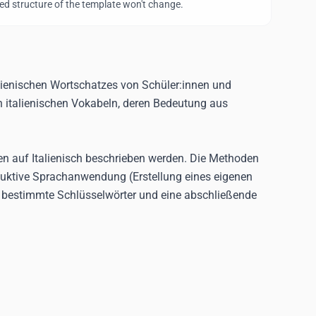
sonderbar) -
wed structure of the template won't change.
 - temerario
nacia
asgressione
leitario
h)
talienischen Wortschatzes von Schüler:innen und
(Beschönigung)
 italienischen Vokabeln, deren Bedeutung aus
en auf Italienisch beschrieben werden. Die Methoden
oduktive Sprachanwendung (Erstellung eines eigenen
e bestimmte Schlüsselwörter und eine abschließende