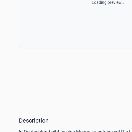
Loading preview…
Description
In Deutschland gibt es eine Menge zu entdecken! Die L