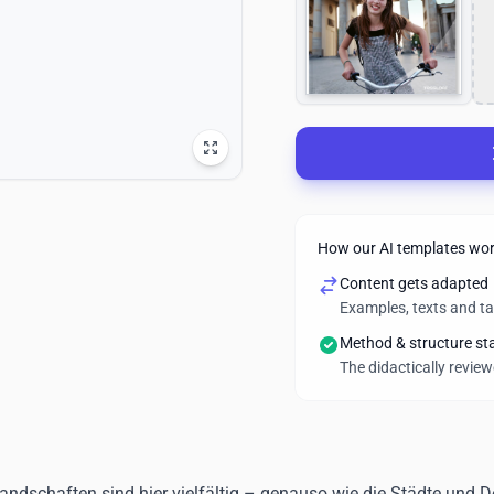
How our AI templates wo
Content gets adapted
Examples, texts and t
Method & structure st
The didactically revie
andschaften sind hier vielfältig – genauso wie die Städte und 