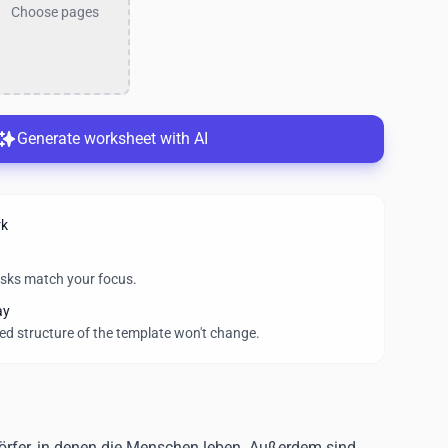
Choose pages
Generate worksheet with AI
rk
asks match your focus.
ay
wed structure of the template won't change.
Dörfer, in denen die Menschen leben. Außerdem sind