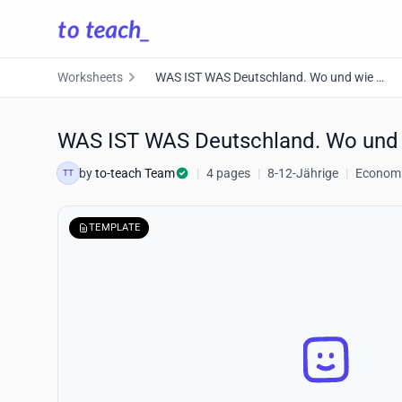
Worksheets
WAS IST WAS Deutschland. Wo und wie wir leben
WAS IST WAS Deutschland. Wo und 
by
to-teach Team
|
4 pages
|
8-12-Jährige
|
Economic
TT
TEMPLATE