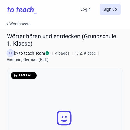
Login
Sign up
Worksheets
Wörter hören und entdecken (Grundschule,
1. Klasse)
by
to-teach Team
|
4 pages
|
1.-2. Klasse
|
TT
German, German (FLE)
TEMPLATE