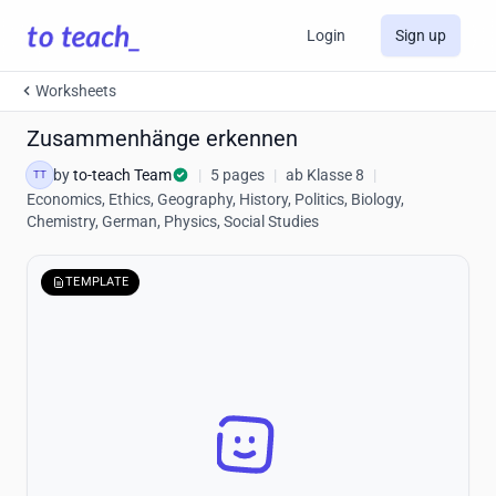
Login
Sign up
Worksheets
Zusammenhänge erkennen
by
to-teach Team
|
5 pages
|
ab Klasse 8
|
TT
Economics, Ethics, Geography, History, Politics, Biology,
Chemistry, German, Physics, Social Studies
TEMPLATE