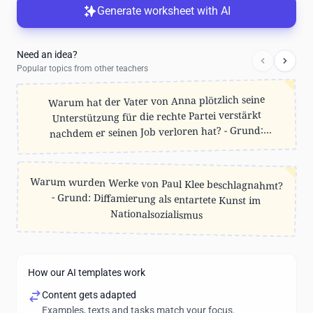
Generate worksheet with AI
Need an idea?
Popular topics from other teachers
Warum hat der Vater von Anna plötzlich seine
Unterstützung für die rechte Partei verstärkt
nachdem er seinen Job verloren hat? - Grund:
Popularität von rechten Parteien durch
wirtschaftliche Unsicherheit
Warum wurden Werke von Paul Klee beschlagnahmt?
- Grund: Diffamierung als entartete Kunst im
Nationalsozialismus
How our AI templates work
Content gets adapted
Examples, texts and tasks match your focus.