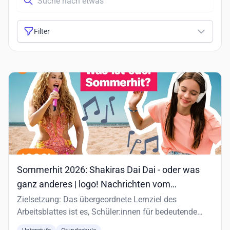
Filter
Sommerhit 2026: Shakiras Dai Dai - oder was
ganz anderes | logo! Nachrichten vom
07.08.2026
Zielsetzung: Das übergeordnete Lernziel des
Arbeitsblattes ist es, Schüler:innen für bedeutende
historische und aktuelle…