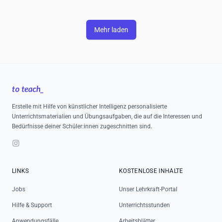
Mehr laden
Footer
Erstelle mit Hilfe von künstlicher Intelligenz personalisierte
Unterrichtsmaterialien und Übungsaufgaben, die auf die Interessen und
Bedürfnisse deiner Schüler:innen zugeschnitten sind.
Instagram
LINKS
KOSTENLOSE INHALTE
Jobs
Unser Lehrkraft-Portal
Hilfe & Support
Unterrichtsstunden
Anwendungsfälle
Arbeitsblätter