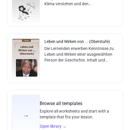
Klima verstehen und den
Zusammenhang zwischen Einflussfaktor
und Klima erklären. Inhalt und Methodik:
Anhand von textbasiert
Leben und Wirken von ... (Oberstufe)
Die Lernenden erwerben Kenntnisse zu
Leben und Wirken einer ausgewählten
Person der Geschichte. Inhalt und
Methodik: Die Lernenden lesen einen
Basistext und können aufgrund dieses
Verstän
Browse all templates
Explore all worksheets and start with a
→
template that fits your lesson.
Open library
→