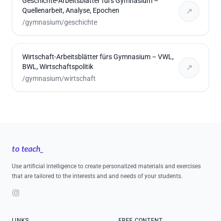
Geschichte-Arbeitsblätter fürs Gymnasium –
Quellenarbeit, Analyse, Epochen
↗
/gymnasium/geschichte
Wirtschaft-Arbeitsblätter fürs Gymnasium – VWL,
BWL, Wirtschaftspolitik
↗
/gymnasium/wirtschaft
Footer
Use artificial intelligence to create personalized materials and exercises
that are tailored to the interests and and needs of your students.
Instagram
LINKS
FREE CONTENT