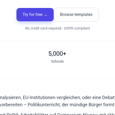
Try for free
→
Browse templates
No credit card required · GDPR compliant
5,000+
Schools
lysieren, EU-Institutionen vergleichen, oder eine Debatt
vorbereiten – Politikunterricht, der mündige Bürger formt
iert Politik-Arbeitsblätter auf Gymnasium-Niveau: mit akt