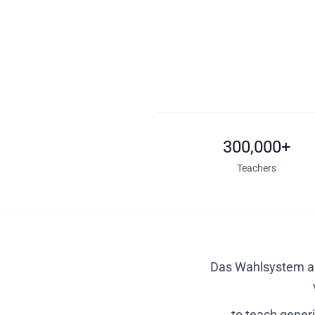
300,000+
Teachers
Das Wahlsystem ana
to teach gener