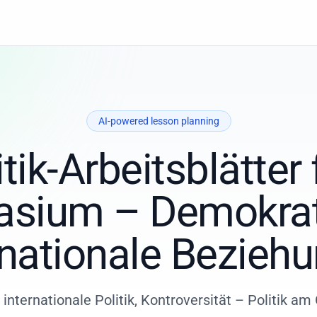
AI-powered lesson planning
itik-Arbeitsblätter 
sium – Demokrati
rnationale Bezieh
internationale Politik, Kontroversität – Politik 