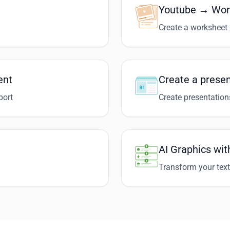
Youtube → Wor
Create a worksheet 
ent
Create a presen
port
Create presentation
AI Graphics wit
Transform your text