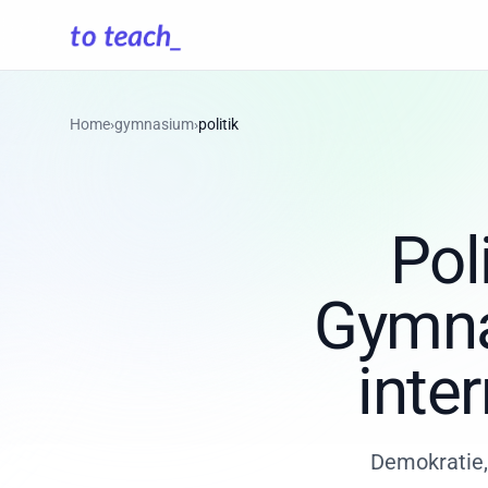
Home
›
gymnasium
›
politik
Pol
Gymna
inte
Demokratie, 