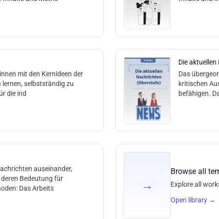
Die aktuellen
:innen mit den Kernideen der
Das übergeord
 lernen, selbstständig zu
kritischen A
r die ind
befähigen. Da
Nachrichten auseinander,
Browse all te
n deren Bedeutung für
→
Explore all work
hoden: Das Arbeits
Open library
→