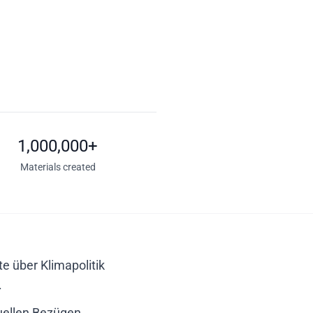
1,000,000+
Materials created
e über Klimapolitik
.
uellen Bezügen,