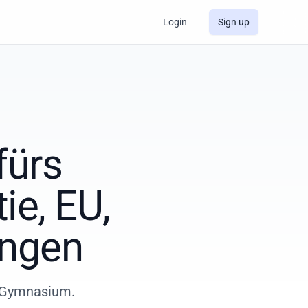
Login
Sign up
fürs
e, EU,
ungen
am Gymnasium.