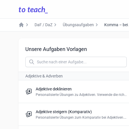
DaF / DaZ
Übungsaufgaben
Komma – bei 
Home
Unsere Aufgaben Vorlagen
Adjektive & Adverben
Adjektive deklinieren
Personalisierte Übungen zu Adjektiven. Verwende die richtige Form. Erstelle ein Multiple-Choice-Quiz oder Drag and Drop.
Adjektive steigern (Komparativ)
Personalisierte Übungen zum Komparativ bei Adjektiven. Verwende die richtige Form. Erstelle ein Multiple-Choice-Quiz oder Lückentext.