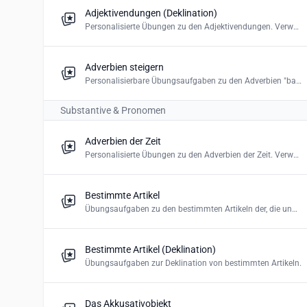
Adjektivendungen (Deklination)
Personalisierte Übungen zu den Adjektivendungen. Verwende die richtige Endung (Deklination). Erstelle ein Multiple-Choice-Quiz, Lückentext oder Drag and Drop.
Adverbien steigern
Personalisierbare Übungsaufgaben zu den Adverbien "bald", "gern", "oft", "sehr" im Komparativ und Superlativ.
Substantive & Pronomen
Adverbien der Zeit
Personalisierte Übungen zu den Adverbien der Zeit. Verwende die richtige Form. Erstelle ein Multiple-Choice-Quiz.
Bestimmte Artikel
Übungsaufgaben zu den bestimmten Artikeln der, die und das.
Bestimmte Artikel (Deklination)
Übungsaufgaben zur Deklination von bestimmten Artikeln.
Das Akkusativobjekt