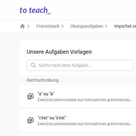
Französisch
Übungsaufgaben
Imparfait 
Home
Unsere Aufgaben Vorlagen
Rechtschreibung
"a" ou "à"
Exercices personnalisés aux homophones grammaticaux. Créez "le choix multiple", "remplir les champs", "déposer le mot donné" et les puzzles de mots".
"c'est" ou "s'est"
Exercices personnalisés aux homophones grammaticaux. Créez "le choix multiple", "remplir les champs", "déposer le mot donné" et les puzzles de mots".