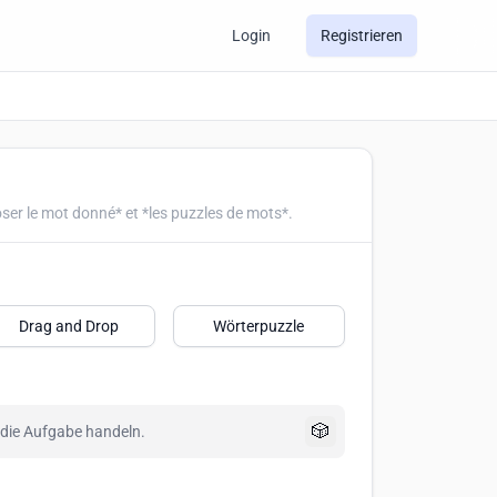
Login
Registrieren
Créez *le choix multiple*, *remplir les champs*, *déposer le mot donné* et *les puzzles de mots*.
Drag and Drop
Wörterpuzzle
🎲