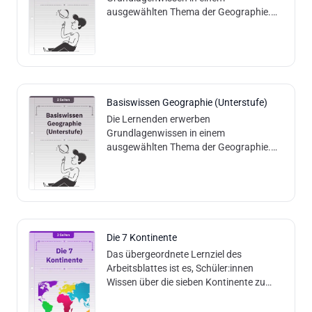
ausgewählten Thema der Geographie.
Inhalt und Methodik: Die Lernenden lesen
einen Basistext und können aufgrund
dessen geographische Verst
Basiswissen Geographie (Unterstufe)
Die Lernenden erwerben
Grundlagenwissen in einem
ausgewählten Thema der Geographie.
Inhalt und Methodik: Die Lernenden lesen
einen Basistext und können aufgrund
dessen Verständnisfragen b
Die 7 Kontinente
Das übergeordnete Lernziel des
Arbeitsblattes ist es, Schüler:innen
Wissen über die sieben Kontinente zu
vermitteln und ihre Fähigkeit zu testen,
Länder den richtigen Kontinenten