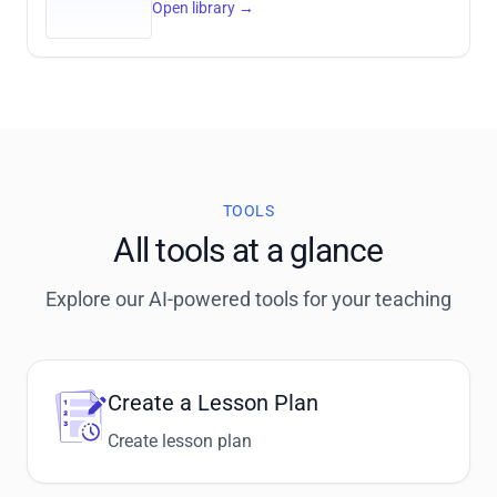
Einfluss von Reifendruck und Gewicht.
Open library
→
Experimentelle Fähigkeiten: Sie führen ein
Experiment durch, beobachten die
Ergebnisse und dokumentieren sie.
Analytisches Denken: Sie analysieren die
Messdaten und erklären die
Kausalzusammenhänge. Zielgruppe und
Niveau: Klasse 6-8
TOOLS
All tools at a glance
Explore our AI-powered tools for your teaching
Create a Lesson Plan
Create lesson plan