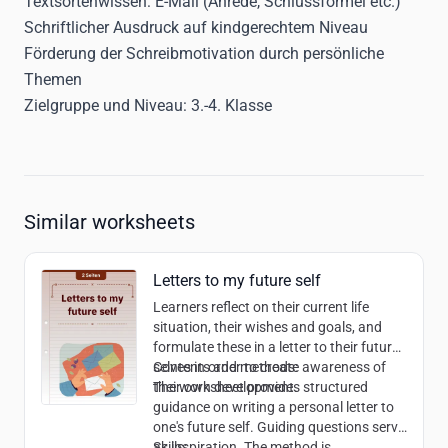
Textsortenwissen: E-Mail (Anrede, Schlussformel etc.)
Schriftlicher Ausdruck auf kindgerechtem Niveau
Förderung der Schreibmotivation durch persönliche
Themen
Zielgruppe und Niveau:
3.-4. Klasse
Similar worksheets
Letters to my future self
Learners reflect on their current life
situation, their wishes and goals, and
formulate these in a letter to their future
selves in order to create awareness of
Contents and methods:
their own development.
The worksheet provides structured
guidance on writing a personal letter to
one's future self. Guiding questions serve
as inspiration. The method is
Skills: