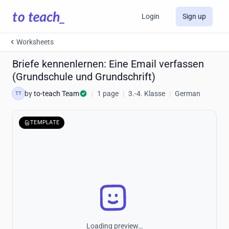
Login
Sign up
Worksheets
Briefe kennenlernen: Eine Email verfassen
(Grundschule und Grundschrift)
by
to-teach Team
|
1 page
|
3.-4. Klasse
|
German
TT
TEMPLATE
Loading preview…