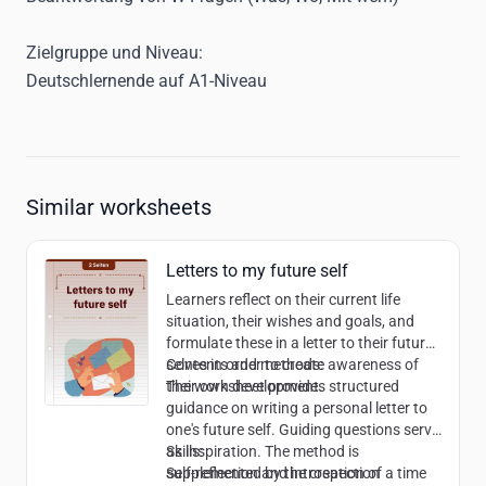
Zielgruppe und Niveau:
Deutschlernende auf A1-Niveau
Similar worksheets
Letters to my future self
Learners reflect on their current life
situation, their wishes and goals, and
formulate these in a letter to their future
selves in order to create awareness of
Contents and methods:
their own development.
The worksheet provides structured
guidance on writing a personal letter to
one's future self. Guiding questions serve
as inspiration. The method is
Skills:
supplemented by the creation of a time
Self-reflection and introspection