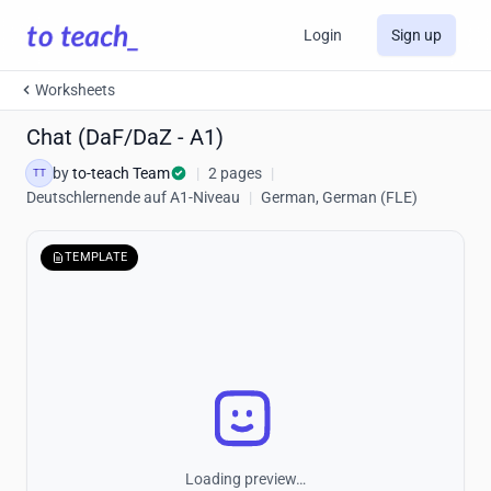
Login
Sign up
Worksheets
Chat (DaF/DaZ - A1)
by
to-teach Team
|
2 pages
|
TT
Deutschlernende auf A1-Niveau
|
German, German (FLE)
TEMPLATE
Loading preview…